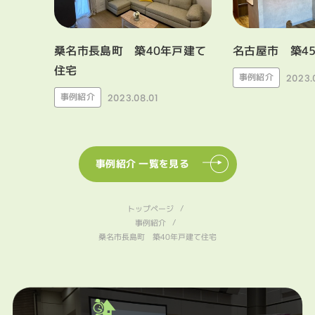
桑名市長島町 築40年戸建て
名古屋市 築4
住宅
事例紹介
2023.
事例紹介
2023.08.01
事例紹介 一覧を見る
トップページ
事例紹介
桑名市長島町 築40年戸建て住宅