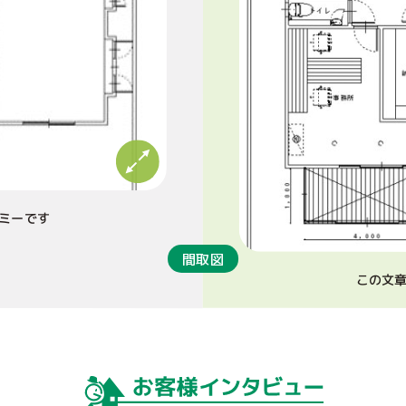
ミーです
間取図
この文