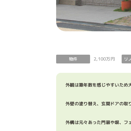
2,100万円
リ
物件
外観は築年数を感じやすいため
外壁の塗り替え、玄関ドアの取
外構は元々あった門扉や塀、フ